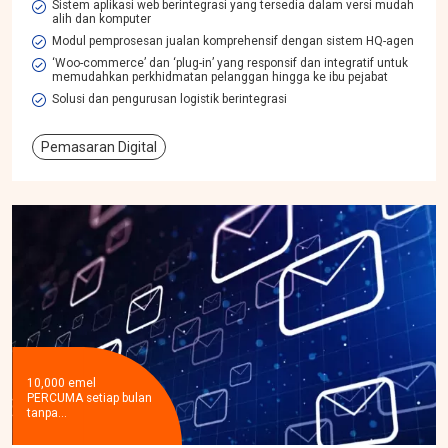
Sistem aplikasi web berintegrasi yang tersedia dalam versi mudah
alih dan komputer
Modul pemprosesan jualan komprehensif dengan sistem HQ-agen
‘Woo-commerce’ dan ‘plug-in’ yang responsif dan integratif untuk
memudahkan perkhidmatan pelanggan hingga ke ibu pejabat
Solusi dan pengurusan logistik berintegrasi
Pemasaran Digital
10,000 emel
PERCUMA setiap bulan
tanpa…