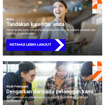
Acara
Tandakan kalendar anda
Sertai acara kami untuk mendapatkan bimbingan secara peribadi dan
nasihat daripada pakar.
KETAHUI LEBIH LANJUT
Kisah Pelanggan
Dengarkan daripada pelanggan kami
Ikuti perkongsian usahawan berjaya yang telah meraih manfaat
daripada UBC.