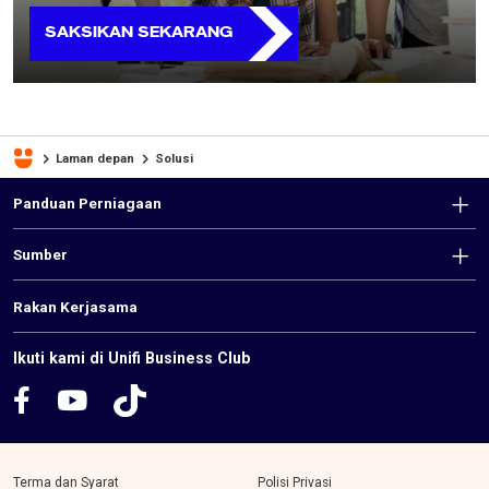
SAKSIKAN SEKARANG
Laman depan
Solusi
F
Panduan Perniagaan
o
Sumber
o
t
Rakan Kerjasama
e
Ikuti kami di Unifi Business Club
r
m
e
Terma dan Syarat
Polisi Privasi