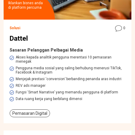
Iklankan bisnes anda
di platform percuma
Solusi
0
Dattel
Sasaran Pelanggan Pelbagai Media
Akses kepada analitik pengguna merentasi 10 pemasaran
menegak
Pengguna media sosial yang saling berhubung menerusi TikTok,
Facebook & Instagram
Menjejak prestasi ‘conversion’ berbanding penanda aras industri
REV ads manager
Fungsi ‘Smart Narrative’ yang memandu pengguna di platform
Data ruang kerja yang berbilang dimensi
Pemasaran Digital