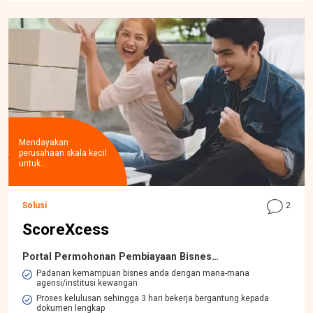
Mendayakan
perusahaan skala kecil
untuk…
Solusi
2
ScoreXcess
Portal Permohonan Pembiayaan Bisnes…
Padanan kemampuan bisnes anda dengan mana-mana
agensi/institusi kewangan
Proses kelulusan sehingga 3 hari bekerja bergantung kepada
dokumen lengkap