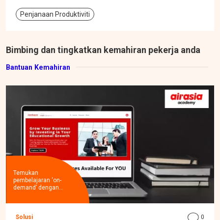
Penjanaan Produktiviti
Bimbing dan tingkatkan kemahiran pekerja anda
Bantuan Kemahiran
Temukan
pembelajaran ‘on-
demand’ dengan…
Solusi
0