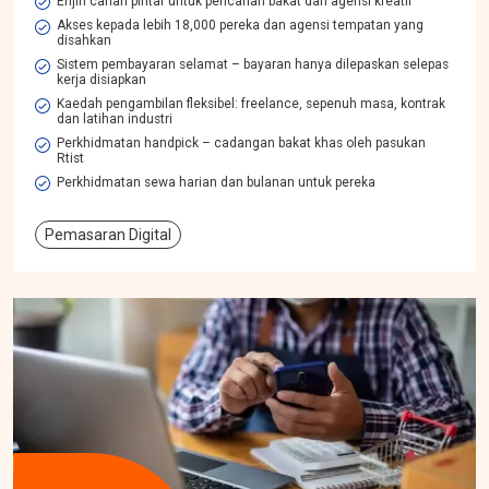
Enjin carian pintar untuk pencarian bakat dan agensi kreatif
Akses kepada lebih 18,000 pereka dan agensi tempatan yang
disahkan
Sistem pembayaran selamat – bayaran hanya dilepaskan selepas
kerja disiapkan
Kaedah pengambilan fleksibel: freelance, sepenuh masa, kontrak
dan latihan industri
Perkhidmatan handpick – cadangan bakat khas oleh pasukan
Rtist
Perkhidmatan sewa harian dan bulanan untuk pereka
Pemasaran Digital