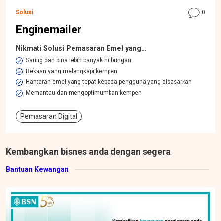
Solusi
0
Enginemailer
Nikmati Solusi Pemasaran Emel yang…
Saring dan bina lebih banyak hubungan
Rekaan yang melengkapi kempen
Hantaran emel yang tepat kepada pengguna yang disasarkan
Memantau dan mengoptimumkan kempen
Pemasaran Digital
Kembangkan bisnes anda dengan segera
Bantuan Kewangan