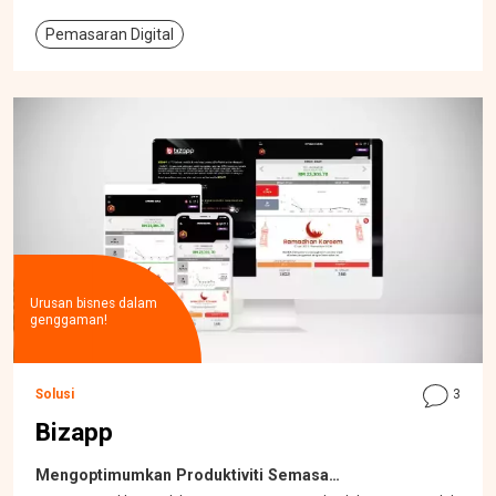
Pemasaran Digital
Urusan bisnes dalam
genggaman!
Solusi
3
Bizapp
Mengoptimumkan Produktiviti Semasa…