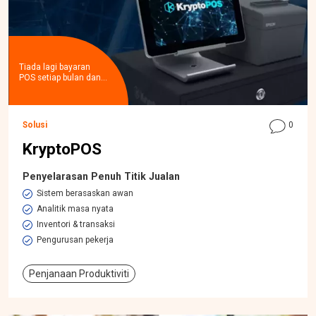
Tiada lagi bayaran
POS setiap bulan dan…
Solusi
0
KryptoPOS
Penyelarasan Penuh Titik Jualan
Sistem berasaskan awan
Analitik masa nyata
Inventori & transaksi
Pengurusan pekerja
Penjanaan Produktiviti