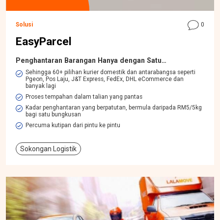
Solusi
0
EasyParcel
Penghantaran Barangan Hanya dengan Satu…
Sehingga 60+ pilihan kurier domestik dan antarabangsa seperti
Pgeon, Pos Laju, J&T Express, FedEx, DHL eCommerce dan
banyak lagi
Proses tempahan dalam talian yang pantas
Kadar penghantaran yang berpatutan, bermula daripada RM5/5kg
bagi satu bungkusan
Percuma kutipan dari pintu ke pintu
Sokongan Logistik