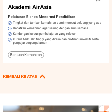
Akademi AirAsia
Pelaburan Bisnes Menerusi Pendidikan
Tingkat dan tambah kemahiran demi merebut peluang yang ada
Dapatkan kemahiran agar seiring dengan arus semasa​
Kandungan kursus pembelajaran yang relevan
Kursus berkualiti tinggi yang direka dan diiktiraf universiti serta
pengajar berpengalaman​
Bantuan Kemahiran
Pagination
KEMBALI KE ATAS