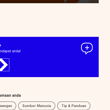
?
endapat anda!
tamaan anda
wangan
Sumber Manusia
Tip & Panduan