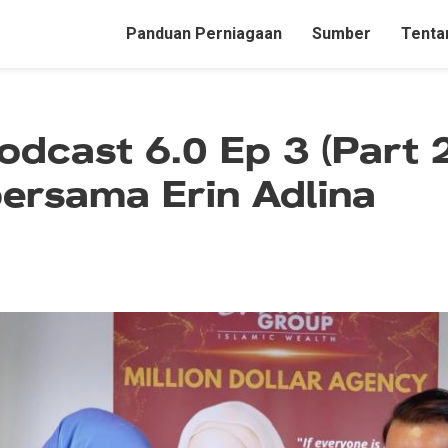
M
Panduan Perniagaan
Sumber
Tenta
a
i
odcast 6.0 Ep 3 (Part 2
n
bersama Erin Adlina
n
a
v
i
g
a