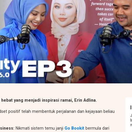
t
i
o
n
hebat yang menjadi inspirasi ramai, Erin Adlina.
et positif telah membentuk perjalanan dan kejayaan beliau
J
b
usiness:
Nikmati sistem temu janji
Go Bookit
bermula dari