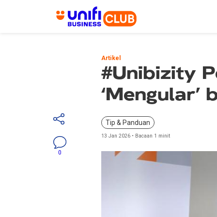
Skip
to
Artikel
main
#Unibizity P
content
‘Mengular’ 
Tip & Panduan
13 Jan 2026 • Bacaan 1 minit
0