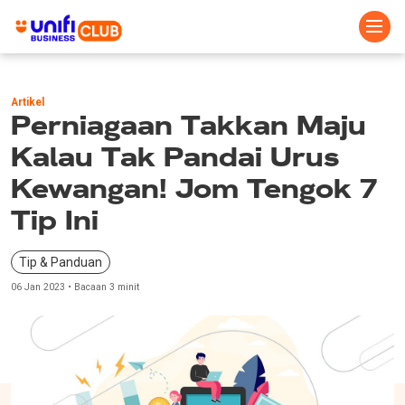
Skip
to
Artikel
main
Perniagaan Takkan Maju
content
Kalau Tak Pandai Urus
Kewangan! Jom Tengok 7
Tip Ini
Tip & Panduan
06 Jan 2023 • Bacaan 3 minit