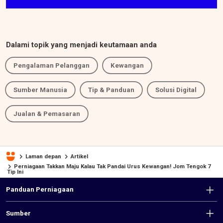
Dalami topik yang menjadi keutamaan anda
Pengalaman Pelanggan
Kewangan
Sumber Manusia
Tip & Panduan
Solusi Digital
Jualan & Pemasaran
Laman depan
Artikel
Perniagaan Takkan Maju Kalau Tak Pandai Urus Kewangan! Jom Tengok 7
Tip Ini
F
Panduan Perniagaan
o
Sumber
o