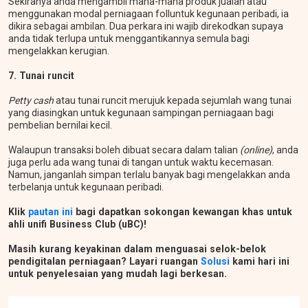
Sekiranya anda mengambil mana-mana produk jualan atau
menggunakan modal perniagaan folluntuk kegunaan peribadi, ia
dikira sebagai ambilan. Dua perkara ini wajib direkodkan supaya
anda tidak terlupa untuk menggantikannya semula bagi
mengelakkan kerugian.
7. Tunai runcit
Petty cash
atau tunai runcit merujuk kepada sejumlah wang tunai
yang diasingkan untuk kegunaan sampingan perniagaan bagi
pembelian bernilai kecil.
Walaupun transaksi boleh dibuat secara dalam talian
(online)
, anda
juga perlu ada wang tunai di tangan untuk waktu kecemasan.
Namun, janganlah simpan terlalu banyak bagi mengelakkan anda
terbelanja untuk kegunaan peribadi.
Klik
pautan ini
bagi dapatkan sokongan kewangan khas untuk
ahli unifi Business Club (uBC)!
Masih kurang keyakinan dalam menguasai selok-belok
pendigitalan perniagaan? Layari ruangan
Solusi
kami hari ini
untuk penyelesaian yang mudah lagi berkesan.